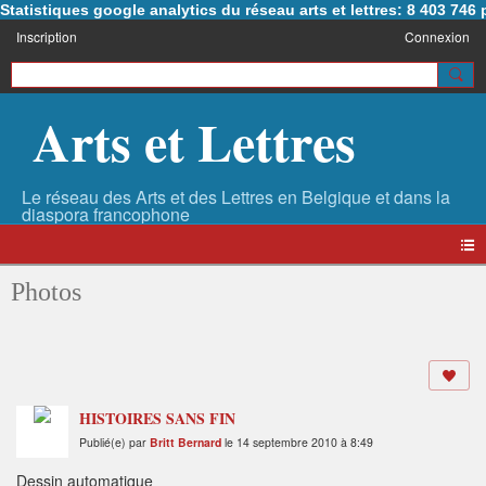
Statistiques google analytics du réseau arts et lettres: 8 403 74
Inscription
Connexion
Arts et Lettres
Photos
HISTOIRES SANS FIN
Publié(e) par
Britt Bernard
le 14 septembre 2010 à 8:49
Dessin automatique