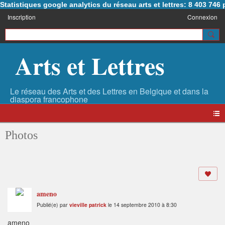
Statistiques google analytics du réseau arts et lettres: 8 403 74
Inscription
Connexion
Arts et Lettres
Photos
ameno
Publié(e) par
vieville patrick
le 14 septembre 2010 à 8:30
ameno