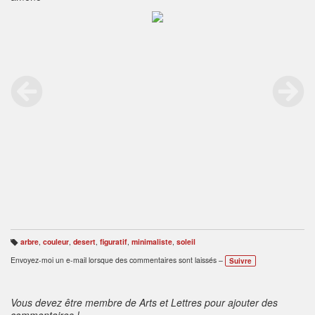
arbre
,
couleur
,
desert
,
figuratif
,
minimaliste
,
soleil
B
ali
Envoyez-moi un e-mail lorsque des commentaires sont laissés –
Suivre
s
e
s
:
Vous devez être membre de Arts et Lettres pour ajouter des
commentaires !