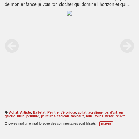
de mon enfance je vois ton clocher qui domine l horizon et qui
n'attend que l'heure pour faire sonner sa cloche inspirée par la
tiédeur provençale.
Achat
,
Artiste
,
Naffetat
,
Peintre
,
Véronique
,
achat
,
acrylique
,
de
,
d’art
,
en
,
B
galerie
,
huile
,
peinture
,
peintures
,
tableau
,
tableaux
,
toile
,
toiles
,
vente
,
œuvre
ali
s
Envoyez-moi un e-mail lorsque des commentaires sont laissés –
Suivre
e
s
: