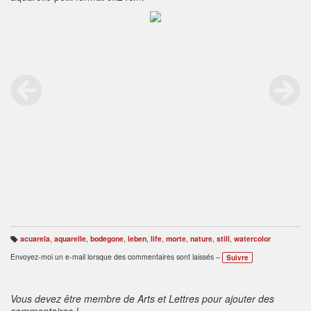
acuarela
,
aquarelle
,
bodegone
,
leben
,
life
,
morte
,
nature
,
still
,
watercolor
B
ali
Envoyez-moi un e-mail lorsque des commentaires sont laissés –
Suivre
s
e
s
:
Vous devez être membre de Arts et Lettres pour ajouter des
commentaires !