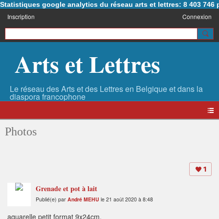
Statistiques google analytics du réseau arts et lettres: 8 403 74
Inscription
Connexion
Arts et Lettres
Photos
1
Grenade et pot à lait
Publié(e) par
André MEHU
le 21 août 2020 à 8:48
aquarelle petit format 9x24cm.