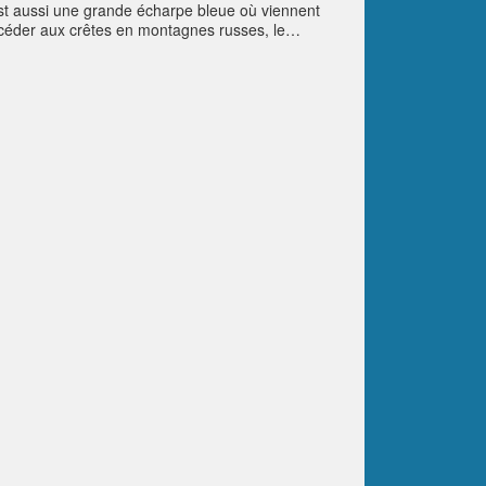
st aussi une grande écharpe bleue où viennent
ccéder aux crêtes en montagnes russes, le
nte de 70 km.