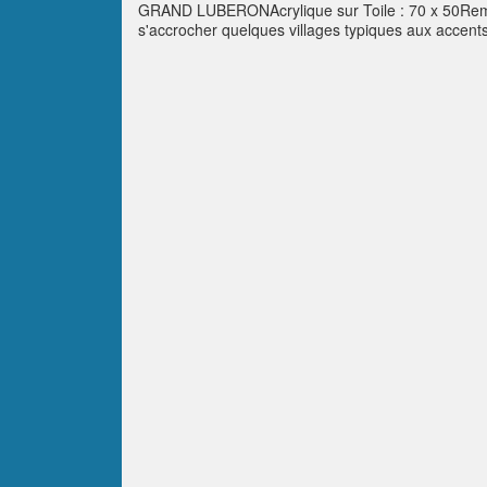
GRAND LUBERONAcrylique sur Toile : 70 x 50Rempa
s'accrocher quelques villages typiques aux accent
panorama devient alors un véritable cadeau nous 