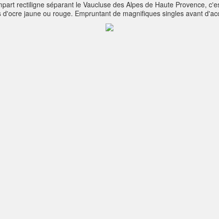
rt rectiligne séparant le Vaucluse des Alpes de Haute Provence, c'e
s d'ocre jaune ou rouge. Empruntant de magnifiques singles avant d'a
proposant par beau temps d'apercevoir la Méditerranée pourtant dista