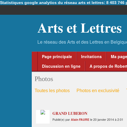
Statistiques google analytics du réseau arts et lettres: 8 403 74
Arts et Lettres
Page principale
Invitations
Ma pag
Discussion en ligne
A propos de Robert
Photos
Toutes les photos
Photos en exclusivité
GRAND LUBERON
Publié(e) par
Alain FAURE
le 20 janvier 2014 à 2:01