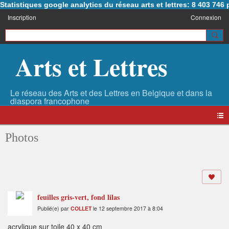
Statistiques google analytics du réseau arts et lettres: 8 403 74
Inscription
Connexion
Arts et Lettres
Photos
feuilles gris-vert, fond lilas
Publié(e) par
COLLET
le 12 septembre 2017 à 8:04
acrylique sur toile 40 x 40 cm