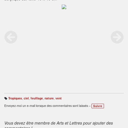
Tropiques
,
ciel
,
feuillage
,
nature
,
vent
B
ali
Envoyez-moi un e-mail lorsque des commentaires sont laissés –
Suivre
s
e
s
:
Vous devez être membre de Arts et Lettres pour ajouter des
commentaires !