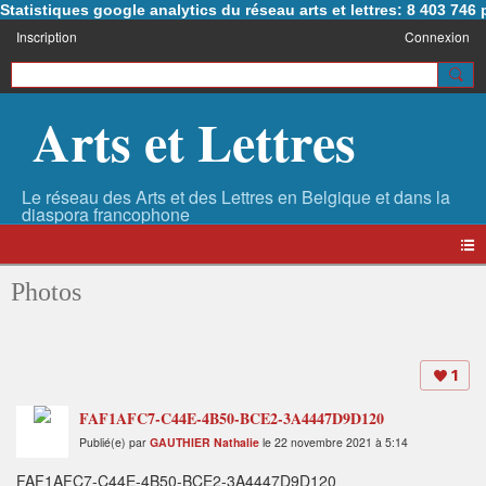
Statistiques google analytics du réseau arts et lettres: 8 403 74
Inscription
Connexion
Arts et Lettres
Photos
1
FAF1AFC7-C44E-4B50-BCE2-3A4447D9D120
Publié(e) par
GAUTHIER Nathalie
le 22 novembre 2021 à 5:14
FAF1AFC7-C44E-4B50-BCE2-3A4447D9D120