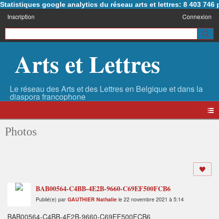
Statistiques google analytics du réseau arts et lettres: 8 403 74
Inscription
Connexion
Arts et Lettres
Photos
BAB00564-C4BB-4E2B-9660-C69EF500FCB6
Publié(e) par
GAUTHIER Nathalie
le 22 novembre 2021 à 5:14
BAB00564-C4BB-4E2B-9660-C69EF500FCB6