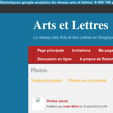
Statistiques google analytics du réseau arts et lettres: 8 403 74
Arts et Lettres
Page principale
Invitations
Ma pag
Discussion en ligne
A propos de Robert
Photos
Toutes les photos
Photos en exclusivité
Doëlan amont
Publié(e) par
André MEHU
le 12 août 2016 à 2:54