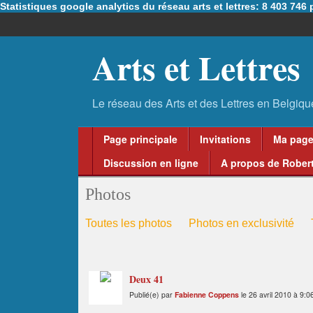
Statistiques google analytics du réseau arts et lettres: 8 403 74
Arts et Lettres
Page principale
Invitations
Ma pag
Discussion en ligne
A propos de Robert
Photos
Toutes les photos
Photos en exclusivité
Deux 41
Publié(e) par
Fabienne Coppens
le 26 avril 2010 à 9:0