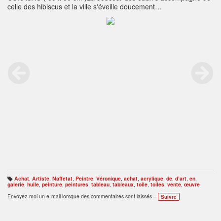
celle des hibiscus et la ville s'éveille doucement…
Achat
,
Artiste
,
Naffetat
,
Peintre
,
Véronique
,
achat
,
acrylique
,
de
,
d’art
,
en
,
B
galerie
,
huile
,
peinture
,
peintures
,
tableau
,
tableaux
,
toile
,
toiles
,
vente
,
œuvre
ali
s
Envoyez-moi un e-mail lorsque des commentaires sont laissés –
Suivre
e
s
: