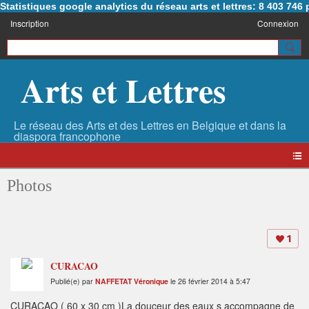
Statistiques google analytics du réseau arts et lettres: 8 403 74
Inscription
Connexion
Arts et Lettres
Photos
1
CURACAO
Publié(e) par
NAFFETAT Véronique
le 26 février 2014 à 5:47
CURACAO ( 60 x 30 cm )La douceur des eaux s accompagne de