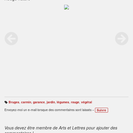
Bruges
,
carmin
,
garance
,
jardin
,
légumes
,
rouge
,
végétal
B
ali
Envoyez-moi un e-mail lorsque des commentaires sont laissés –
Suivre
s
e
s
:
Vous devez être membre de Arts et Lettres pour ajouter des
commentaires !