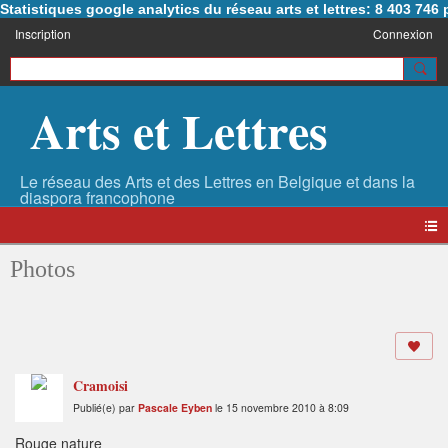
Statistiques google analytics du réseau arts et lettres: 8 403 74
Inscription
Connexion
Arts et Lettres
Photos
Cramoisi
Publié(e) par
Pascale Eyben
le 15 novembre 2010 à 8:09
Rouge nature