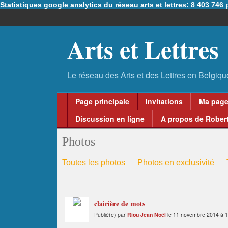
Statistiques google analytics du réseau arts et lettres: 8 403 74
Arts et Lettres
Page principale
Invitations
Ma pag
Discussion en ligne
A propos de Robert
Photos
Toutes les photos
Photos en exclusivité
clairière de mots
Publié(e) par
Riou Jean Noël
le 11 novembre 2014 à 1