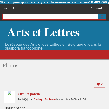
Statistiques google analytics du réseau arts et lettres: 8 403 74
Inscription
Connexion
Arts et Lettres
Photos
2
Cirque: pantin
Publié(e) par
Christyn Fabienne
le 4 octobre 2009 à 11:51
Cirque: pantin