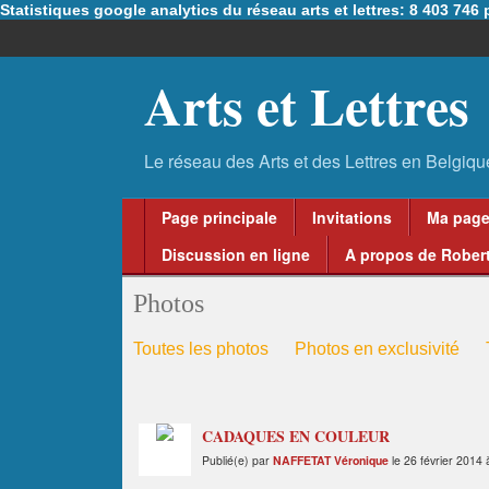
Statistiques google analytics du réseau arts et lettres: 8 403 74
Arts et Lettres
Page principale
Invitations
Ma pag
Discussion en ligne
A propos de Robert
Photos
Toutes les photos
Photos en exclusivité
CADAQUES EN COULEUR
Publié(e) par
NAFFETAT Véronique
le 26 février 2014 