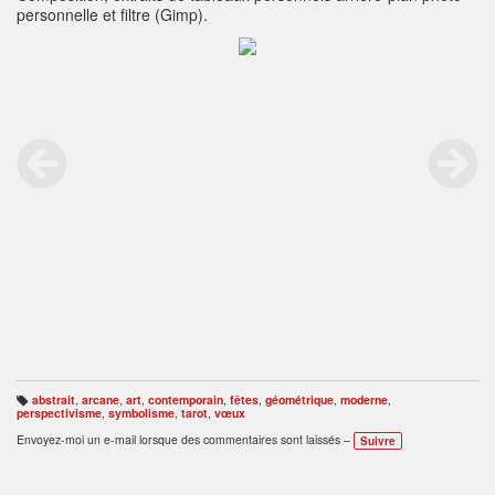
personnelle et filtre (Gimp).
abstrait
,
arcane
,
art
,
contemporain
,
fêtes
,
géométrique
,
moderne
,
B
perspectivisme
,
symbolisme
,
tarot
,
vœux
ali
s
Envoyez-moi un e-mail lorsque des commentaires sont laissés –
Suivre
e
s
: