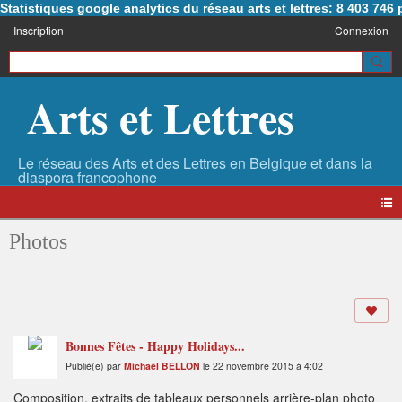
Statistiques google analytics du réseau arts et lettres: 8 403 74
Inscription
Connexion
Arts et Lettres
Photos
Bonnes Fêtes - Happy Holidays...
Publié(e) par
Michaël BELLON
le 22 novembre 2015 à 4:02
Composition, extraits de tableaux personnels arrière-plan photo