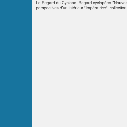
Le Regard du Cyclope. Regard cyclopéen.‘’Nouveau’’ 
perspectives d’un intérieur."Impératrice", collecti
à la Beauté resplendit à l'Amour Spirituel'