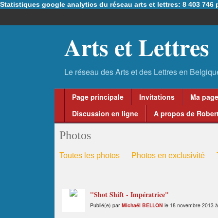
Statistiques google analytics du réseau arts et lettres: 8 403 74
Arts et Lettres
Page principale
Invitations
Ma pag
Discussion en ligne
A propos de Robert
Photos
Toutes les photos
Photos en exclusivité
''Shot Shift - Impératrice"
Publié(e) par
Michaël BELLON
le 18 novembre 2013 à