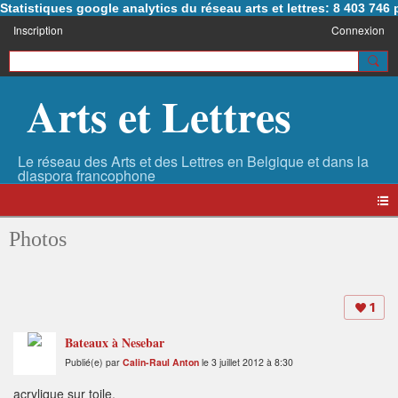
Statistiques google analytics du réseau arts et lettres: 8 403 74
Inscription
Connexion
Arts et Lettres
Photos
1
Bateaux à Nesebar
Publié(e) par
Calin-Raul Anton
le 3 juillet 2012 à 8:30
acrylique sur toile.