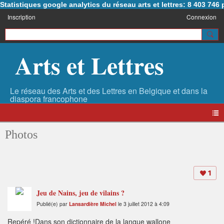
Statistiques google analytics du réseau arts et lettres: 8 403 74
Inscription
Connexion
Arts et Lettres
Photos
1
Jeu de Nains, jeu de vilains ?
Publié(e) par
Lansardière Michel
le 3 juillet 2012 à 4:09
Repéré !Dans son dictionnaire de la langue wallone