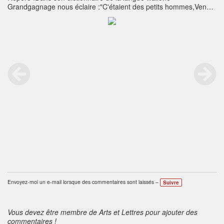
Grandgagnage nous éclaire :"C'étaient des petits hommes,Venus
avant le Christ au pays où nous sommes,Et qui vivaient sous terre
en trous noirs et profonds...En tous les métiers,Menuisiers,
forgerons, tailleurs et cordonniers,Les Sotais n'avaient pas leur
pareil à l'ouvrage ;Si bien que vers le soir les gens du
voisinageN'avaient qu'à déposer au abords de leur trouDu cuir
pour, du fer pour un verrou,Des pots à ressouder ou toute autre
commande...En moins d'un jour ou deux c'était ouvrage fait ;Et de
même à la brune où venait le reprendre.Jamais pendant le jour
on ne put les surprendre."Avec toute mon affection pour mon
grand-père Petrus Flonius Bijl de Leyde, cordonnier.
Envoyez-moi un e-mail lorsque des commentaires sont laissés –
Suivre
Vous devez être membre de Arts et Lettres pour ajouter des
commentaires !