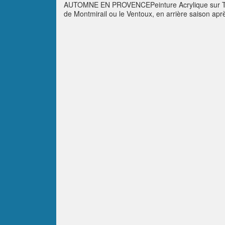
AUTOMNE EN PROVENCEPeinture Acrylique sur Toile 
de Montmirail ou le Ventoux, en arrière saison apr
l’automne. Prendre de la hauteur et savourer l’insta