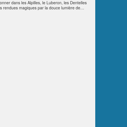
r dans les Alpilles, le Luberon, les Dentelles
cées rendues magiques par la douce lumière de
nt d’autres vergers multicolores.