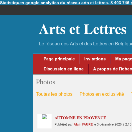
Statistiques google analytics du réseau arts et lettres: 8 403 74
Arts et Lettres
Page principale
Invitations
Ma pag
Discussion en ligne
A propos de Robert
Photos
Toutes les photos
Photos en exclusivité
AUTOMNE EN PROVENCE
Publié(e) par
Alain FAURE
le 3 décembre 2020 à 2:15