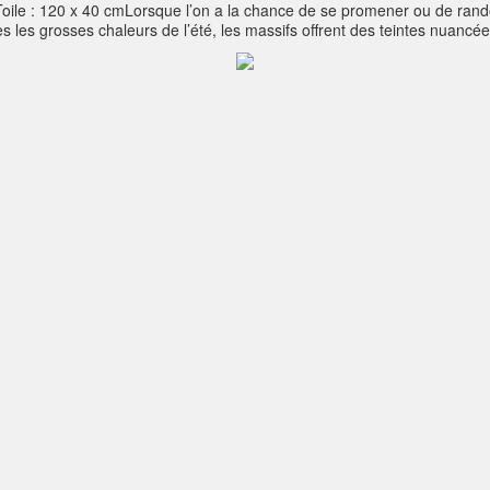
: 120 x 40 cmLorsque l’on a la chance de se promener ou de randonne
ès les grosses chaleurs de l’été, les massifs offrent des teintes nuan
nt privilégié d’une vue panoramique sur les vignes, les oliveraies et ta