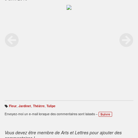
Fleur
,
Jardinet
,
Théâtre
,
Tulipe
B
ali
Envoyez-moi un e-mail lorsque des commentaires sont laissés –
Suivre
s
e
s
:
Vous devez être membre de Arts et Lettres pour ajouter des
commentaires !