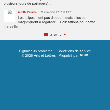
plusieurs jours de partage(s)...
Arlette Paradis
28 novembre 2010 at 7:02
Les tulipes n'ont pas d'odeur...mais elles sont
magnifiquent à regarder.....Félicitations pour cette
merveille.....
sur
1
2
2
S
ui
v
a
n
t
Signaler un problème
|
Conditions de service
© 2026 Arts et Lettres
Propulsé par