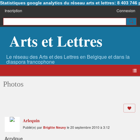
Statistiques google analytics du réseau arts et lettres: 8 403 74
Inscription
Connexion
Arts et Lettres
Photos
Arlequin
Publié(e) par
Brigitte Neuvy
le 20 septembre 2010 à 3:12
Acrylique