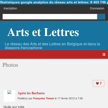
Statistiques google analytics du réseau arts et lettres: 8 403 74
Inscription
Connexion
Arts et Lettres
Photos
7
Après les Barbares
Publié(e) par
Françoise Timont
le 17 février 2012 à 7:06
Huile sur toile