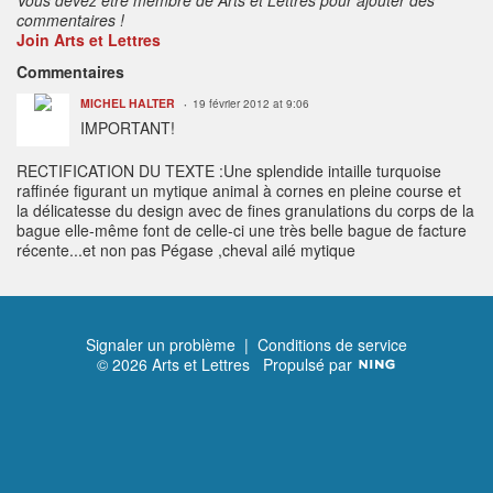
commentaires !
Join Arts et Lettres
Commentaires
MICHEL HALTER
19 février 2012 at 9:06
IMPORTANT!
RECTIFICATION DU TEXTE :Une splendide intaille turquoise
raffinée figurant un mytique animal à cornes en pleine course et
la délicatesse du design avec de fines granulations du corps de la
bague elle-même font de celle-ci une très belle bague de facture
récente...et non pas Pégase ,cheval ailé mytique
Signaler un problème
|
Conditions de service
© 2026 Arts et Lettres
Propulsé par