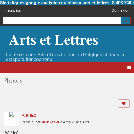
Statistiques google analytics du réseau arts et lettres: 8 403 74
Inscription
Connexion
Arts et Lettres
Photos
A3Plic2
Publié(e) par
Marièva Sol
le 4 mai 2012 à 4:29
A3Plic2