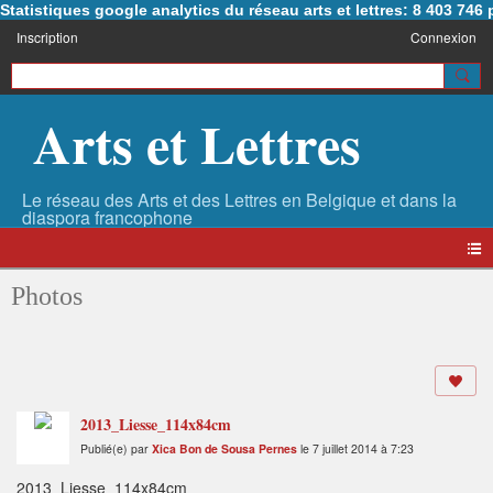
Statistiques google analytics du réseau arts et lettres: 8 403 74
Inscription
Connexion
Arts et Lettres
Photos
2013_Liesse_114x84cm
Publié(e) par
Xica Bon de Sousa Pernes
le 7 juillet 2014 à 7:23
2013_Liesse_114x84cm