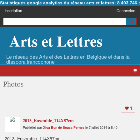
Statistiques google analytics du réseau arts et lettres: 8 403 74
Inscription
Connexion
Arts et Lettres
Photos
1
2013_Ensemble_114X57cm
Publié(e) par
Xica Bon de Sousa Pernes
le 7 juillet 2014 à 8:40
2013_Ensemble_114X57cm