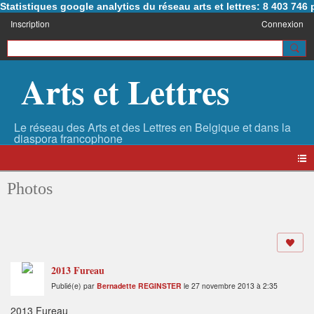
Statistiques google analytics du réseau arts et lettres: 8 403 74
Inscription
Connexion
Arts et Lettres
Photos
2013 Fureau
Publié(e) par
Bernadette REGINSTER
le 27 novembre 2013 à 2:35
2013 Fureau