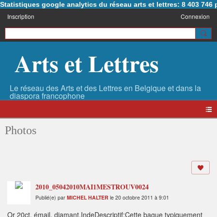
Statistiques google analytics du réseau arts et lettres: 8 403 74
Inscription
Connexion
Arts et Lettres
Photos
2010_05042010MAI1MESTROUV0024
Publié(e) par
MICHEL HALTER
le 20 octobre 2011 à 9:01
Or 20ct, émail, diamant,IndeDescriptif:Cette bague typiquement