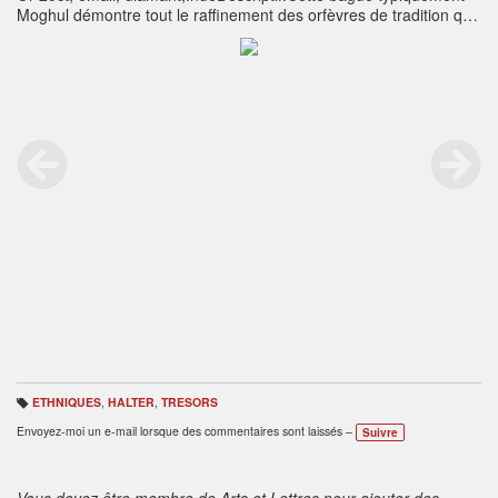
Moghul démontre tout le raffinement des orfèvres de tradition qui
sont encore très présents dans les grands centres métropolitains
comme Jaipur ou Delhi...Taille:53Poids:10,70gr
www.halter-
ethnic.com
ETHNIQUES
,
HALTER
,
TRESORS
B
ali
Envoyez-moi un e-mail lorsque des commentaires sont laissés –
Suivre
s
e
s
:
Vous devez être membre de Arts et Lettres pour ajouter des