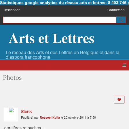
Statistiques google analytics du réseau arts et lettres: 8 403 74
Inscription
Connexion
Arts et Lettres
Photos
Maroc
Publié(e) par
Rosseel Kolia
le 20 octobre 2011 à 7:50
dernières retouches...