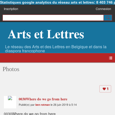
Statistiques google analytics du réseau arts et lettres: 8 403 74
Inscription
Connexion
Arts et Lettres
Photos
1
0030Where do we go from here
Publié(e) par
ben rotman
le 26 juin 2019 à 5:14
0030Where do we go from here