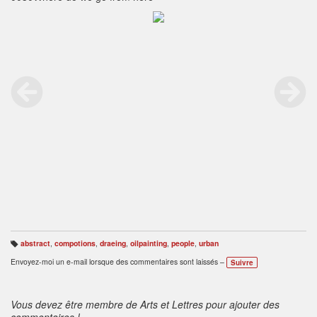
abstract
,
compotions
,
draeing
,
oilpainting
,
people
,
urban
B
ali
Envoyez-moi un e-mail lorsque des commentaires sont laissés –
Suivre
s
e
s
:
Vous devez être membre de Arts et Lettres pour ajouter des
commentaires !