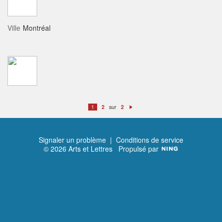
Ville
Montréal
sur
1
2
2
S
ui
v
a
n
t
Signaler un problème
|
Conditions de service
© 2026 Arts et Lettres
Propulsé par