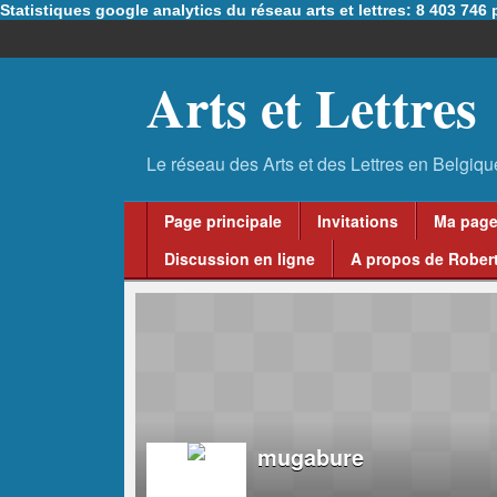
Statistiques google analytics du réseau arts et lettres: 8 403 74
Arts et Lettres
Page principale
Invitations
Ma pag
Discussion en ligne
A propos de Robert
mugabure