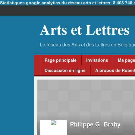
Statistiques google analytics du réseau arts et lettres: 8 403 74
Arts et Lettres
Page principale
Invitations
Ma pag
Discussion en ligne
A propos de Robert
Philippe G. Brahy