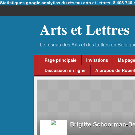
Statistiques google analytics du réseau arts et lettres: 8 403 74
Arts et Lettres
Page principale
Invitations
Ma pag
Discussion en ligne
A propos de Robert
Brigitte Schoorman-D