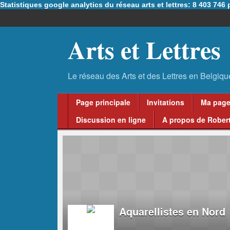
Statistiques google analytics du réseau arts et lettres: 8 403 74
Arts et Lettres
Page principale
Invitations
Ma pag
Discussion en ligne
A propos de Robert
Aquarellistes en Nord