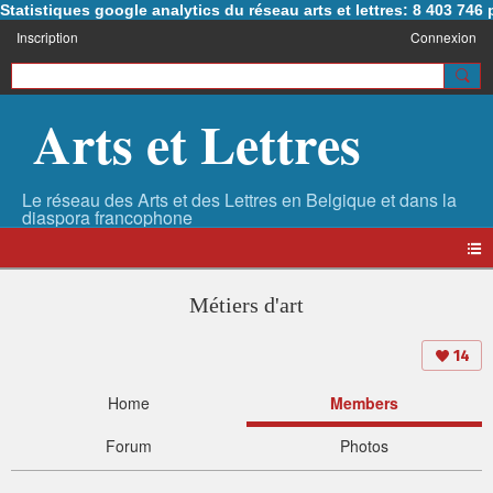
Statistiques google analytics du réseau arts et lettres: 8 403 74
Inscription
Connexion
Arts et Lettres
Métiers d'art
14
Home
Members
Forum
Photos