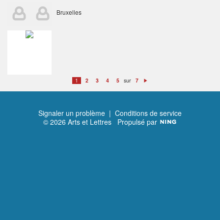
Bruxelles
sur
1
2
3
4
5
7
S
ui
v
a
n
t
Signaler un problème
|
Conditions de service
© 2026 Arts et Lettres
Propulsé par