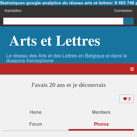
Statistiques google analytics du réseau arts et lettres: 8 403 74
Inscription
Connexion
Arts et Lettres
J'avais 20 ans et je découvrais
3
Home
Members
Forum
Photos