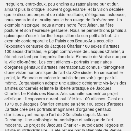
Irréguliers, entre-deux, peu enclins au rationalisme pur et dur,
aimant plus la critique -souvent goguenarde- et la vision décalée
que le discours emprunt de raide rectitude, d'élégance fastueuse,
nous osons tout et pratiquons le bon usage de l'irrévérence. Un
exemple historique: nous aimons notre Petit Julien, sa fière
posture et son heureuse gestuelle. Nous ne permettrions jamais à
quiconque d'oser interdire l'exposition de son petit attribut. Un
exemple contemporain: Le Palais des Beaux-Arts accueille
l’exposition censurée de Jacques Charlier 100 sexes d’artistes
100 sexes d’artistes, le projet controversé de Jacques Charlier, a
été refusé tant par l’organisation de la Biennale de Venise que par
la ville elle-même. Les cent affiches - portraits imaginaires
d’organes génitaux d’artistes internationaux connus - témoignent
d’une vision humoristique de l’art du XXe siècle. En censurant le
projet, la Biennale empêche le public de pouvoir juger par lui-
même. L’organisation adopte une attitude dénigrante vis-à-vis des
artistes concernés et limite la liberté artistique de Jacques
Charlier. Le Palais des Beaux-Arts souhaite soutenir ce projet
artistique : il exposera durant tout l’été les 100 affiches. C’est en
1973 que Jacques Charlier entame sa série 100 sexes d’artistes.
L’artiste crée des portraits imaginaires d’organes génitaux
d’artistes ayant marqué l’art du XXe siècle depuis Marcel
Duchamp. Une anthologie humoristique et satirique de l’art
moderne. Le projet de Jacques Charlier - autodidacte liégeois et
artiste multidisciplinaire - a été refusé par la Biennale de Venise