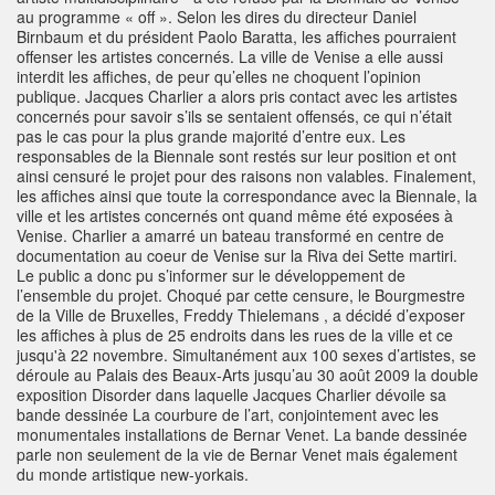
au programme « off ». Selon les dires du directeur Daniel
Birnbaum et du président Paolo Baratta, les affiches pourraient
offenser les artistes concernés. La ville de Venise a elle aussi
interdit les affiches, de peur qu’elles ne choquent l’opinion
publique. Jacques Charlier a alors pris contact avec les artistes
concernés pour savoir s’ils se sentaient offensés, ce qui n’était
pas le cas pour la plus grande majorité d’entre eux. Les
responsables de la Biennale sont restés sur leur position et ont
ainsi censuré le projet pour des raisons non valables. Finalement,
les affiches ainsi que toute la correspondance avec la Biennale, la
ville et les artistes concernés ont quand même été exposées à
Venise. Charlier a amarré un bateau transformé en centre de
documentation au coeur de Venise sur la Riva dei Sette martiri.
Le public a donc pu s’informer sur le développement de
l’ensemble du projet. Choqué par cette censure, le Bourgmestre
de la Ville de Bruxelles, Freddy Thielemans , a décidé d’exposer
les affiches à plus de 25 endroits dans les rues de la ville et ce
jusqu'à 22 novembre. Simultanément aux 100 sexes d’artistes, se
déroule au Palais des Beaux-Arts jusqu’au 30 août 2009 la double
exposition Disorder dans laquelle Jacques Charlier dévoile sa
bande dessinée La courbure de l’art, conjointement avec les
monumentales installations de Bernar Venet. La bande dessinée
parle non seulement de la vie de Bernar Venet mais également
du monde artistique new-yorkais.