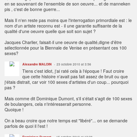
en se souvenant de l'ensemble de son oeuvre... et de manneken
pis , c'est de bonne guerre...
Mais Il n'en reste pas moins que l'interrogation primordiale est : le
nom d'un artiste reconnu est - il une garantie suffisante de la
qualité d'une oeuvre quelle que soit son sujet ?
Jacques Charlier, faisait-il une oeuvre de qualité,digne d'être
sélectionnée pour la Biennale de Venise en présentant ces 100
sexes?
Alexandre MALOIN
23 octobre 2010 at 3:56
Tiens c'est idiot, j'ai raté cela à l'époque ! Faut croire
que cette histoire n'avait pas fait assez de bruit ou que
j'étais distrait, car voir 100 sexes d'artistes d'un coup... pourquoi
pas ?
Mais comme dit Dominique Dumont, s'il s'était s'agit de 100 sexes
de boulangers, cela n'intéresserait personne.
Quoique !
On a beau croire que notre temps est "libéré"... on se demande
parfois de quoi il l'est !
Dominique Dumont