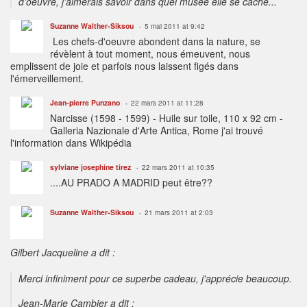
d'oeuvre, j'aimerais savoir dans quel musée elle se cache...
Suzanne Walther-Siksou
5 mai 2011 at 9:42
Les chefs-d'oeuvre abondent dans la nature, se
révèlent à tout moment, nous émeuvent, nous
emplissent de joie et parfois nous laissent figés dans
l'émerveillement.
Jean-pierre Punzano
22 mars 2011 at 11:28
Narcisse (1598 - 1599) - Huile sur toile, 110 x 92 cm -
Galleria Nazionale d'Arte Antica, Rome j'ai trouvé
l'information dans Wikipédia
sylviane josephine tirez
22 mars 2011 at 10:35
....AU PRADO A MADRID peut être??
Suzanne Walther-Siksou
21 mars 2011 at 2:03
Gilbert Jacqueline a dit :
Merci infiniment pour ce superbe cadeau, j'apprécie beaucoup.
Jean-Marie Cambier a dit :