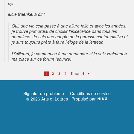
syl
lucie fraenkel a dit :
Oui, une vie cela passe à une allure folle et avec les années,
je trouve primordial de choisir l'excellence dans tous les
domaines. Je suis une adepte de la paresse contemplative et
je suis toujours prête à faire l'éloge de la lenteur.
D'ailleurs, je commence à me demander si je suis vraiment à
ma place sur ce forum (sourire)
sur
1
2
3
4
5
6
S
ui
v
a
n
t
Signaler un problème
|
Conditions de service
© 2026 Arts et Lettres
Propulsé par