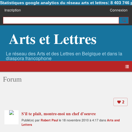
Statistiques google analytics du réseau arts et lettres: 8 403 74
Inscription
Connexion
Arts et Lettres
Forum
2
S'il te plaît, montre-moi un chef d'oeuvre
Publié(e) par
Robert Paul
le 18 novembre 2010 à 4:17 dans
Arts and
Letters