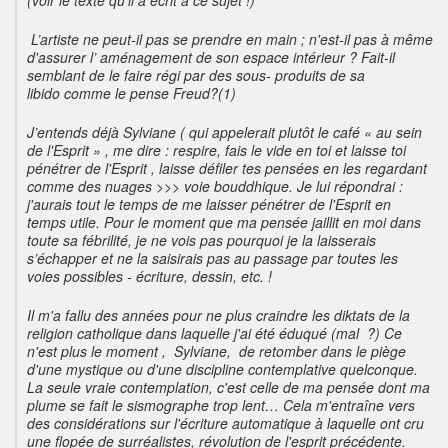
L’artiste ne peut-il pas se prendre en main ; n'est-il pas à même
d'assurer l’ aménagement de son espace intérieur ? Fait-il
semblant de le faire régi par des sous- produits de sa
libido comme le pense Freud?(1)
J’entends déjà Sylviane ( qui appelerait plutôt le café « au sein
de l'Esprit » , me dire : respire, fais le vide en toi et laisse toi
pénétrer de l'Esprit , laisse défiler tes pensées en les regardant
comme des nuages >>> voie bouddhique. Je lui répondrai :
j'aurais tout le temps de me laisser pénétrer de l'Esprit en
temps utile. Pour le moment que ma pensée jaillit en moi dans
toute sa fébrilité, je ne vois pas pourquoi je la laisserais
s’échapper et ne la saisirais pas au passage par toutes les
voies possibles - écriture, dessin, etc. !
Il m'a fallu des années pour ne plus craindre les diktats de la
religion catholique dans laquelle j'ai été éduqué (mal ?) Ce
n'est plus le moment , Sylviane, de retomber dans le piège
d'une mystique ou d'une discipline contemplative quelconque.
La seule vraie contemplation, c'est celle de ma pensée dont ma
plume se fait le sismographe trop lent… Cela m'entraîne vers
des considérations sur l'écriture automatique à laquelle ont cru
une flopée de surréalistes, révolution de l'esprit précédente.