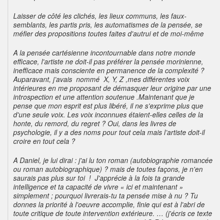
Laisser de côté les clichés, les lieux communs, les faux-
semblants, les partis pris, les automatismes de la pensée, se
méfier des propositions toutes faites d'autrui et de moi-même
A la pensée cartésienne incontournable dans notre monde
efficace, l'artiste ne doit-il pas préférer la pensée morinienne,
inefficace mais consciente en permanence de la complexité ?
Auparavant, j’avais nommé X, Y, Z ,mes différentes voix
intérieures en me proposant de démasquer leur origine par une
introspection et une attention soutenue .Maintenant que je
pense que mon esprit est plus libéré, il ne s'exprime plus que
d'une seule voix. Les voix inconnues étaient-elles celles de la
honte, du remord, du regret ? Oui, dans les livres de
psychologie, il y a des noms pour tout cela mais l’artiste doit-il
croire en tout cela ?
A Daniel, je lui dirai : j'ai lu ton roman (autobiographie romancée
ou roman autobiographique) ? mais de toutes façons, je n'en
saurais pas plus sur toi ! J'apprécie à la fois ta grande
intelligence et ta capacité de vivre « ici et maintenant »
simplement ; pourquoi livrerais-tu ta pensée mise à nu ? Tu
donnes la priorité à l'oeuvre accomplie, finie qui est à l'abri de
toute critique de toute intervention extérieure. … (j'écris ce texte