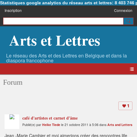
Statistiques google analytics du réseau arts et lettres: 8 403 74
Inscription
Connexion
Arts et Lettres
Forum
1
café d'artistes et carnet d'âme
Publié(e) par
Heike Tiede
le 21 octobre 2011 à 5:06 dans
Arts and Letters
Jean -Marie Cambier et moi aimerions créer des rencontres life