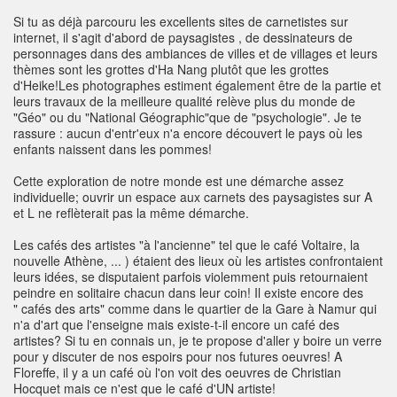
Si tu as déjà parcouru les excellents sites de carnetistes sur
internet, il s'agit d'abord de paysagistes , de dessinateurs de
personnages dans des ambiances de villes et de villages et leurs
thèmes sont les grottes d'Ha Nang plutôt que les grottes
d'Heike!Les photographes estiment également être de la partie et
leurs travaux de la meilleure qualité relève plus du monde de
"Géo" ou du "National Géographic"que de "psychologie". Je te
rassure : aucun d'entr'eux n'a encore découvert le pays où les
enfants naissent dans les pommes!
Cette exploration de notre monde est une démarche assez
individuelle; ouvrir un espace aux carnets des paysagistes sur A
et L ne reflèterait pas la même démarche.
Les cafés des artistes "à l'ancienne" tel que le café Voltaire, la
nouvelle Athène, ... ) étaient des lieux où les artistes confrontaient
leurs idées, se disputaient parfois violemment puis retournaient
peindre en solitaire chacun dans leur coin! Il existe encore des
" cafés des arts" comme dans le quartier de la Gare à Namur qui
n'a d'art que l'enseigne mais existe-t-il encore un café des
artistes? Si tu en connais un, je te propose d'aller y boire un verre
pour y discuter de nos espoirs pour nos futures oeuvres! A
Floreffe, il y a un café où l'on voit des oeuvres de Christian
Hocquet mais ce n'est que le café d'UN artiste!