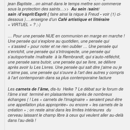
jean Baptiste…on aimait dans le temps mettre son commerce
sous la protection des saints…>>
Au sein /saint/
sain /d’esprit/Esprit (
faire ainsi la nique à Freud
-
voir (1) ci-
dessous )….enseigne d’un
Café artistique et littéraire
« VIRTUEL » ? ;-)
… Pour une pensée NUE en communion en marge en marche !
Une pensée qui s'explore au quotidien, une pensée qui
« s'assied » pour noter et ne rien oublier … Une pensée qui
s'enrichit, une pensée qui s’introspecte, une pensée qui
s’autoportraite /maltraite à la Rembrandt, qui s’auto-réfléchit,
une pensée sans butoir, une pensée qui se livre, se délivre
après avoir lu Les Livres. Une pensée qui sait dire j’aime ou je
n'aime pas, une pensée qui s'ouvre à l’art des autres y compris
à l'art contemporain dans sa plus contemporaine facture
Les
carnets de l’âme,
dis-tu Heike ? Le débat sur le forum de
l’âme s’est terminé en plaisanteries après de nombreux
échanges ( ! Les « carnets de l'imaginaire » seraient peut-être
une appellation plus appropriée» ou encore « les carnets de la
création » ; on reste ainsi dans les limites intérieures du
cerveau laissant le champ libre à ceux qui veulent aller au-delà
dans l’au-delà !