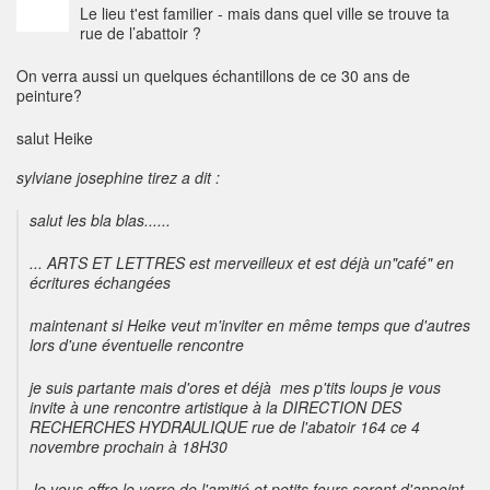
Le lieu t'est familier - mais dans quel ville se trouve ta
rue de l’abattoir ?
On verra aussi un quelques échantillons de ce 30 ans de
peinture?
salut Heike
sylviane josephine tirez a dit :
salut les bla blas......
... ARTS ET LETTRES est merveilleux et est déjà un"café" en
écritures échangées
maintenant si Heike veut m'inviter en même temps que d'autres
lors d'une éventuelle rencontre
je suis partante mais d'ores et déjà mes p'tits loups je vous
invite à une rencontre artistique à la DIRECTION DES
RECHERCHES HYDRAULIQUE rue de l'abatoir 164 ce 4
novembre prochain à 18H30
Je vous offre le verre de l'amitié et petits fours seront d'appoint