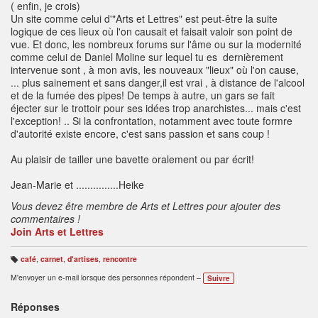
( enfin, je crois)
Un site comme celui d'"Arts et Lettres" est peut-être la suite
logique de ces lieux où l'on causait et faisait valoir son point de
vue. Et donc, les nombreux forums sur l'âme ou sur la modernité
comme celui de Daniel Moline sur lequel tu es dernièrement
intervenue sont , à mon avis, les nouveaux "lieux" où l'on cause,
... plus sainement et sans danger,il est vrai , à distance de l'alcool
et de la fumée des pipes! De temps à autre, un gars se fait
éjecter sur le trottoir pour ses idées trop anarchistes... mais c'est
l'exception! .. Si la confrontation, notamment avec toute formre
d'autorité existe encore, c'est sans passion et sans coup !
Au plaisir de tailler une bavette oralement ou par écrit!
Jean-Marie et ...............Heike
Vous devez être membre de Arts et Lettres pour ajouter des
commentaires !
Join Arts et Lettres
café
,
carnet
,
d'artises
,
rencontre
B
ali
M'envoyer un e-mail lorsque des personnes répondent –
Suivre
s
e
s
:
Réponses