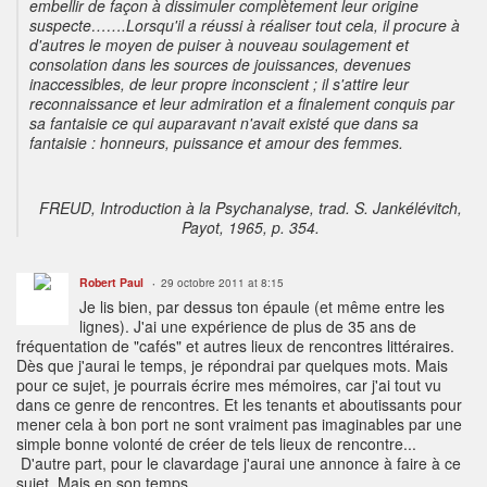
embellir de façon à dissimuler complètement leur origine
suspecte…….Lorsqu'il a réussi à réaliser tout cela, il procure à
d'autres le moyen de puiser à nouveau soulagement et
consolation dans les sources de jouissances, devenues
inaccessibles, de leur propre inconscient ; il s'attire leur
reconnaissance et leur admiration et a finalement conquis
par
sa fantaisie ce qui auparavant n'avait existé que
dans
sa
fantaisie : honneurs, puissance et amour des femmes.
FREUD
, Introduction à la Psychanalyse,
trad. S. Jankélévitch,
Payot, 1965, p. 354.
Robert Paul
29 octobre 2011 at 8:15
Je lis bien, par dessus ton épaule (et même entre les
lignes). J'ai une expérience de plus de 35 ans de
fréquentation de "cafés" et autres lieux de rencontres littéraires.
Dès que j'aurai le temps, je répondrai par quelques mots. Mais
pour ce sujet, je pourrais écrire mes mémoires, car j'ai tout vu
dans ce genre de rencontres. Et les tenants et aboutissants pour
mener cela à bon port ne sont vraiment pas imaginables par une
simple bonne volonté de créer de tels lieux de rencontre...
D'autre part, pour le clavardage j'aurai une annonce à faire à ce
sujet. Mais en son temps.