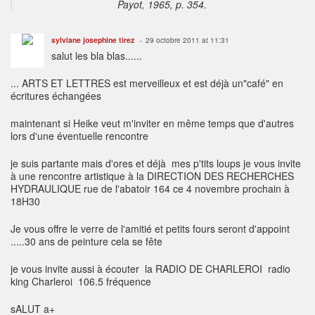
Payot, 1965, p. 354.
sylviane josephine tirez
29 octobre 2011 at 11:31
salut les bla blas......
... ARTS ET LETTRES est merveilleux et est déjà un"café" en
écritures échangées
maintenant si Heike veut m'inviter en même temps que d'autres
lors d'une éventuelle rencontre
je suis partante mais d'ores et déjà mes p'tits loups je vous invite
à une rencontre artistique à la DIRECTION DES RECHERCHES
HYDRAULIQUE rue de l'abatoir 164 ce 4 novembre prochain à
18H30
Je vous offre le verre de l'amitié et petits fours seront d'appoint
.....30 ans de peinture cela se fête
je vous invite aussi à écouter la RADIO DE CHARLEROI radio
king Charleroi 106.5 fréquence
sALUT a+