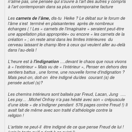
n'aime pas, une pensée qui s'ouvre à l’art des autres y compris
à l'art contemporain dans sa plus contemporaine facture
Les
carnets de l’âme,
dis-tu Heike ? Le débat sur le forum de
l’âme s’est terminé en plaisanteries après de nombreux
échanges ( ! Les « carnets de l'imaginaire » seraient peut-être
une appellation plus appropriée» ou encore « les carnets de la
création » ; on reste ainsi dans les limites intérieures du
cerveau laissant le champ libre à ceux qui veulent aller au-delà
dans l’au-delà !
L'heure est
à
l'indignation
….devant le chaos que nous vivons
à « l’extérieur » Mais vu de « l’intérieur », Penser en dehors des
sentiers battus , une forme, une nouvelle forme d'indignation ?
Mais peut-on, doit-on être indigné du/des courant (s) de
pensée actuel (s)?
Les chemins intérieurs sont balisés par Freud, Lacan, Jung ….
Les psy… .Michel Onfray n’a pas hésité avec son « crépuscule
d’une idole » de s’indigner pendant 576 pages contre Freud !) Il
avait fait de même avec son traité d’athéologie contre la
religion !
L'artiste ne peut-il être indigné de ce que pense Freud de lui !
(voir le texte qu’il a écrit à ce sujet !)