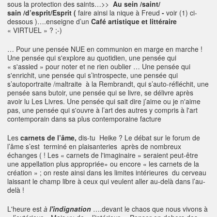
sous la protection des saints…>>
Au sein /saint/
sain /d’esprit/Esprit (
faire ainsi la nique à Freud
-
voir (1) ci-
dessous )….enseigne d’un
Café artistique et littéraire
« VIRTUEL » ? ;-)
… Pour une pensée NUE en communion en marge en marche !
Une pensée qui s'explore au quotidien, une pensée qui
« s'assied » pour noter et ne rien oublier … Une pensée qui
s'enrichit, une pensée qui s’introspecte, une pensée qui
s’autoportraite /maltraite à la Rembrandt, qui s’auto-réfléchit, une
pensée sans butoir, une pensée qui se livre, se délivre après
avoir lu Les Livres. Une pensée qui sait dire j’aime ou je n'aime
pas, une pensée qui s'ouvre à l’art des autres y compris à l'art
contemporain dans sa plus contemporaine facture
Les
carnets de l’âme,
dis-tu Heike ? Le débat sur le forum de
l’âme s’est terminé en plaisanteries après de nombreux
échanges ( ! Les « carnets de l'imaginaire » seraient peut-être
une appellation plus appropriée» ou encore « les carnets de la
création » ; on reste ainsi dans les limites intérieures du cerveau
laissant le champ libre à ceux qui veulent aller au-delà dans l’au-
delà !
L'heure est
à
l'indignation
….devant le chaos que nous vivons à