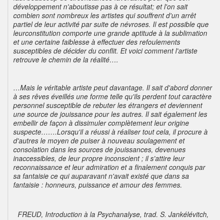
développement n'aboutisse pas à ce résultat; et l'on sait
combien sont nombreux les artistes qui souffrent d'un arrêt
partiel de leur activité par suite de névroses. Il est possible que
leurconstitution comporte une grande aptitude à la sublimation
et une certaine faiblesse à effectuer des refoulements
susceptibles de décider du conflit. Et voici comment l'artiste
retrouve le chemin de la réalité….
…Mais le véritable artiste peut davantage. Il sait d'abord donner
à ses rêves éveillés une forme telle qu'ils perdent tout caractère
personnel susceptible de rebuter les étrangers et deviennent
une source de jouissance pour les autres. Il sait également les
embellir de façon à dissimuler complètement leur origine
suspecte…….Lorsqu'il a réussi à réaliser tout cela, il procure à
d'autres le moyen de puiser à nouveau soulagement et
consolation dans les sources de jouissances, devenues
inaccessibles, de leur propre inconscient ; il s'attire leur
reconnaissance et leur admiration et a finalement conquis
par
sa fantaisie ce qui auparavant n'avait existé que
dans
sa
fantaisie : honneurs, puissance et amour des femmes.
FREUD
, Introduction à la Psychanalyse,
trad. S. Jankélévitch,