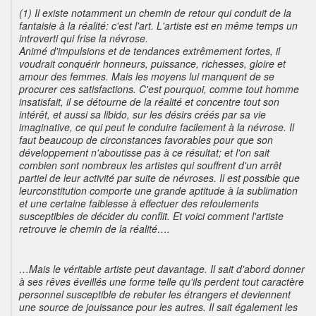
(1) Il existe notamment un chemin de retour qui conduit de la
fantaisie à la réalité: c'est l'art. L'artiste est en même temps un
introverti qui frise la névrose.
Animé d'impulsions et de tendances extrêmement fortes, il
voudrait conquérir honneurs, puissance, richesses, gloire et
amour des femmes. Mais les moyens lui manquent de se
procurer ces satisfactions. C'est pourquoi, comme tout homme
insatisfait, il se détourne de la réalité et concentre tout son
intérêt, et aussi sa libido, sur les désirs créés par sa vie
imaginative, ce qui peut le conduire facilement à la névrose. Il
faut beaucoup de circonstances favorables pour que son
développement n'aboutisse pas à ce résultat; et l'on sait
combien sont nombreux les artistes qui souffrent d'un arrêt
partiel de leur activité par suite de névroses. Il est possible que
leurconstitution comporte une grande aptitude à la sublimation
et une certaine faiblesse à effectuer des refoulements
susceptibles de décider du conflit. Et voici comment l'artiste
retrouve le chemin de la réalité….
…Mais le véritable artiste peut davantage. Il sait d'abord donner
à ses rêves éveillés une forme telle qu'ils perdent tout caractère
personnel susceptible de rebuter les étrangers et deviennent
une source de jouissance pour les autres. Il sait également les