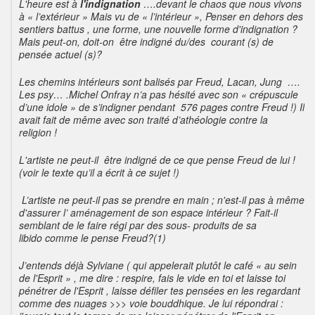
L'heure est
à
l'indignation
….devant le chaos que nous vivons
à « l’extérieur » Mais vu de « l’intérieur », Penser en dehors des
sentiers battus , une forme, une nouvelle forme d'indignation ?
Mais peut-on, doit-on être indigné du/des courant (s) de
pensée actuel (s)?
Les chemins intérieurs sont balisés par Freud, Lacan, Jung ….
Les psy… .Michel Onfray n’a pas hésité avec son « crépuscule
d’une idole » de s’indigner pendant 576 pages contre Freud !) Il
avait fait de même avec son traité d’athéologie contre la
religion !
L'artiste ne peut-il être indigné de ce que pense Freud de lui !
(voir le texte qu’il a écrit à ce sujet !)
L’artiste ne peut-il pas se prendre en main ; n'est-il pas à même
d'assurer l’ aménagement de son espace intérieur ? Fait-il
semblant de le faire régi par des sous- produits de sa
libido comme le pense Freud?(1)
J’entends déjà Sylviane ( qui appelerait plutôt le café « au sein
de l'Esprit » , me dire : respire, fais le vide en toi et laisse toi
pénétrer de l'Esprit , laisse défiler tes pensées en les regardant
comme des nuages >>> voie bouddhique. Je lui répondrai :