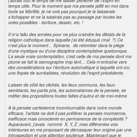
j'aurais tout le temps de me laisser pénétrer de l'Esprit en
temps utile. Pour le moment que ma pensée jaillit en moi dans
toute sa fébrilité, je ne vois pas pourquoi je la laisserais
s’échapper et ne la saisirais pas au passage par toutes les
voies possibles - écriture, dessin, etc. !
Il m'a fallu des années pour ne plus craindre les diktats de la
religion catholique dans laquelle j'ai été éduqué (mal ?) Ce
n'est plus le moment , Sylviane, de retomber dans le piège
d'une mystique ou d'une discipline contemplative quelconque.
La seule vraie contemplation, c'est celle de ma pensée dont ma
plume se fait le sismographe trop lent… Cela m'entraîne vers
des considérations sur l'écriture automatique à laquelle ont cru
une flopée de surréalistes, révolution de l'esprit précédente.
Laisser de côté les clichés, les lieux communs, les faux-
semblants, les partis pris, les automatismes de la pensée, se
méfier des propositions toutes faites d'autrui et de moi-même
A la pensée cartésienne incontournable dans notre monde
efficace, l'artiste ne doit-il pas préférer la pensée morinienne,
inefficace mais consciente en permanence de la complexité ?
Auparavant, j’avais nommé X, Y, Z ,mes différentes voix
intérieures en me proposant de démasquer leur origine par une
introspection et une attention soutenue .Maintenant que je