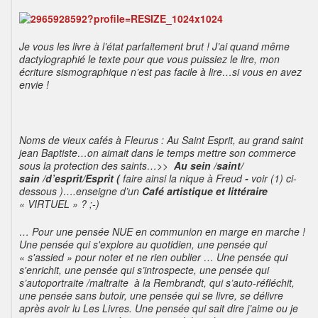
Je vous les livre à l’état parfaitement brut ! J’ai quand même
dactylographié le texte pour que vous puissiez le lire, mon
écriture sismographique n’est pas facile à lire…si vous en avez
envie !
Noms de vieux cafés à Fleurus : Au Saint Esprit, au grand saint
jean Baptiste…on aimait dans le temps mettre son commerce
sous la protection des saints…>>
Au sein /saint/
sain /d’esprit/Esprit (
faire ainsi la nique à Freud
-
voir (1) ci-
dessous )….enseigne d’un
Café artistique et littéraire
« VIRTUEL » ? ;-)
… Pour une pensée NUE en communion en marge en marche !
Une pensée qui s'explore au quotidien, une pensée qui
« s'assied » pour noter et ne rien oublier … Une pensée qui
s'enrichit, une pensée qui s’introspecte, une pensée qui
s’autoportraite /maltraite à la Rembrandt, qui s’auto-réfléchit,
une pensée sans butoir, une pensée qui se livre, se délivre
après avoir lu Les Livres. Une pensée qui sait dire j’aime ou je