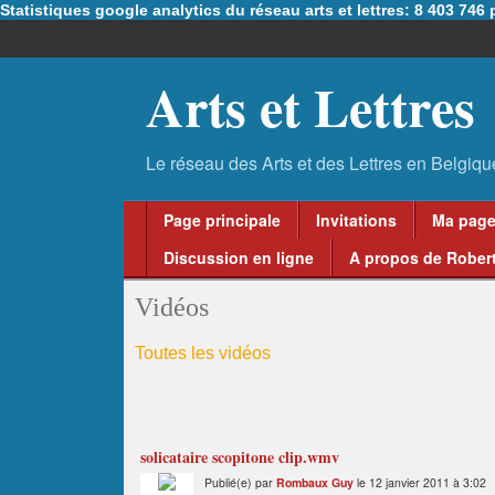
Statistiques google analytics du réseau arts et lettres: 8 403 74
Arts et Lettres
Page principale
Invitations
Ma pag
Discussion en ligne
A propos de Robert
Vidéos
Toutes les vidéos
solicataire scopitone clip.wmv
Publié(e) par
Rombaux Guy
le 12 janvier 2011 à 3:02