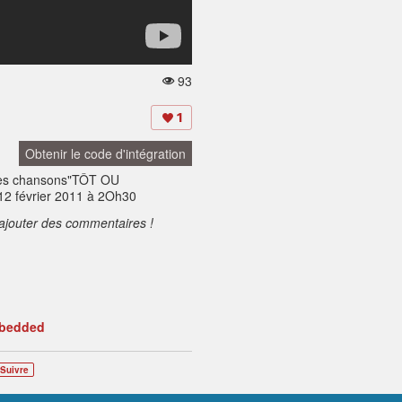
93
V
u
e
1
s:
Obtenir le code d'intégration
s chansons"TÔT OU
2 février 2011 à 2Oh30
ajouter des commentaires !
mbedded
Suivre