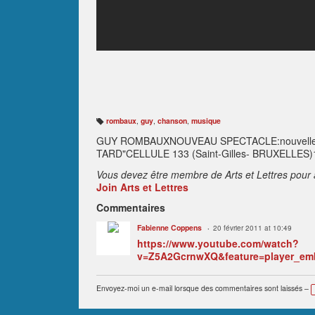
rombaux
,
guy
,
chanson
,
musique
B
ali
GUY ROMBAUXNOUVEAU SPECTACLE:nouvelle
s
e
TARD"CELLULE 133 (Saint-Gilles- BRUXELLES)1
s
:
Vous devez être membre de Arts et Lettres pour 
Join Arts et Lettres
Commentaires
Fabienne Coppens
20 février 2011 at 10:49
https://www.youtube.com/watch?
v=Z5A2GcrnwXQ&feature=player_e
Envoyez-moi un e-mail lorsque des commentaires sont laissés –