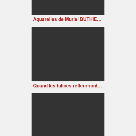
Aquarelles de Muriel BUTHIER-CHARTRAIN
Quand les tulipes refleuriront (Tulips Shall Grow, 1942)