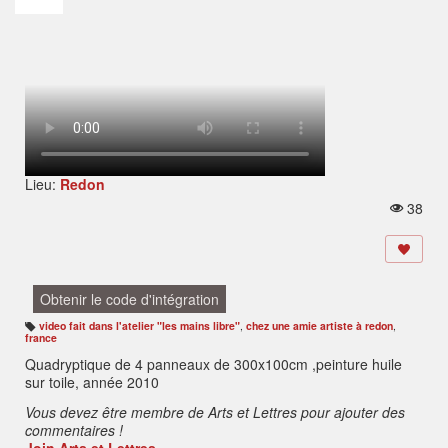
Lieu:
Redon
38
V
u
e
s:
Obtenir le code d'intégration
video fait dans l'atelier "les mains libre"
,
chez une amie artiste à redon
,
B
france
ali
s
Quadryptique de 4 panneaux de 300x100cm ,peinture huile
e
s
sur toile, année 2010
:
Vous devez être membre de Arts et Lettres pour ajouter des
commentaires !
Join Arts et Lettres