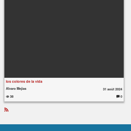
los colores de la vida
Alvaro Mejias
31 août 2024
38
0
C
o
m
m
e
R
nt
S
ai
S
re
s
: