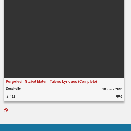
Pergolesi - Stabat Mater - Talens Lyriques (Complete)
Deashelle
28 mars 2013
172
8
C
o
m
m
e
R
nt
S
ai
S
re
s
: