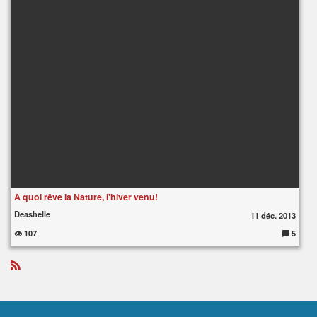
A quoi rêve la Nature, l'hiver venu!
Deashelle
11 déc. 2013
107
5
C
o
m
m
e
R
nt
S
ai
S
re
s
: