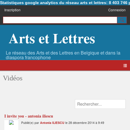
Statistiques google analytics du réseau arts et lettres: 8 403 74
Inscription
Connexion
Arts et Lettres
Vidéos
I invite you - antonia iliescu
Publié(e) par
Antonia ILIESCU
le 28 décembre 2014 à 9:49