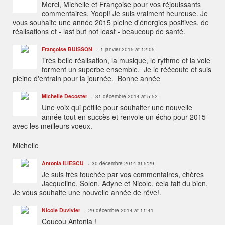
Merci, Michelle et Françoise pour vos réjouissants
commentaires. Yoopi! Je suis vraiment heureuse. Je
vous souhaite une année 2015 pleine d'énergies positives, de
réalisations et - last but not least - beaucoup de santé.
Françoise BUISSON
1 janvier 2015 at 12:05
Très belle réalisation, la musique, le rythme et la voie
forment un superbe ensemble. Je le réécoute et suis
pleine d'entrain pour la journée. Bonne année
Michelle Decoster
31 décembre 2014 at 5:52
Une voix qui pétille pour souhaiter une nouvelle
année tout en succès et renvoie un écho pour 2015
avec les meilleurs voeux.
Michelle
Antonia ILIESCU
30 décembre 2014 at 5:29
Je suis très touchée par vos commentaires, chères
Jacqueline, Solen, Adyne et Nicole, cela fait du bien.
Je vous souhaite une nouvelle année de rêve!.
Nicole Duvivier
29 décembre 2014 at 11:41
Coucou Antonia !