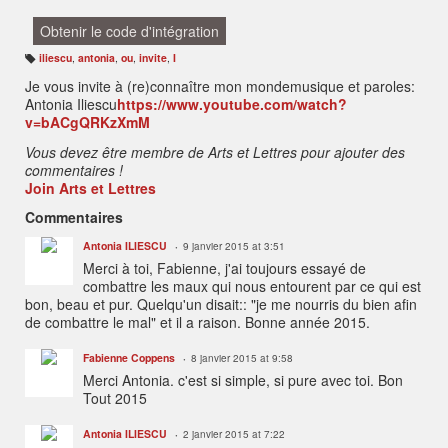
Obtenir le code d'intégration
iliescu
,
antonia
,
ou
,
invite
,
I
B
ali
Je vous invite à (re)connaître mon mondemusique et paroles:
s
e
Antonia Iliescu
https://www.youtube.com/watch?
s
:
v=bACgQRKzXmM
Vous devez être membre de Arts et Lettres pour ajouter des
commentaires !
Join Arts et Lettres
Commentaires
Antonia ILIESCU
9 janvier 2015 at 3:51
Merci à toi, Fabienne, j'ai toujours essayé de
combattre les maux qui nous entourent par ce qui est
bon, beau et pur. Quelqu'un disait:: "je me nourris du bien afin
de combattre le mal" et il a raison. Bonne année 2015.
Fabienne Coppens
8 janvier 2015 at 9:58
Merci Antonia. c'est si simple, si pure avec toi. Bon
Tout 2015
Antonia ILIESCU
2 janvier 2015 at 7:22