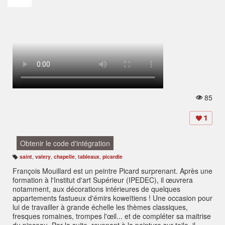
85
V
u
e
1
s:
Obtenir le code d'intégration
saint
,
valery
,
chapelle
,
tableaux
,
picardie
B
ali
François Mouillard est un peintre Picard surprenant. Après une
s
e
formation à l'Institut d'art Supérieur (IPEDEC), il œuvrera
s
:
notamment, aux décorations intérieures de quelques
appartements fastueux d'émirs koweïtiens ! Une occasion pour
lui de travailler à grande échelle les thèmes classiques,
fresques romaines, trompes l'œil... et de compléter sa maitrise
du pinceau. Par la suite, revenant à la peinture sur toile, il