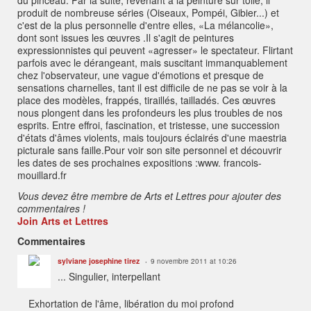
produit de nombreuse séries (Oiseaux, Pompéi, Gibier...) et
c'est de la plus personnelle d'entre elles, «La mélancolie»,
dont sont issues les œuvres .Il s'agit de peintures
expressionnistes qui peuvent «agresser» le spectateur. Flirtant
parfois avec le dérangeant, mais suscitant immanquablement
chez l'observateur, une vague d'émotions et presque de
sensations charnelles, tant il est difficile de ne pas se voir à la
place des modèles, frappés, tiraillés, tailladés. Ces œuvres
nous plongent dans les profondeurs les plus troubles de nos
esprits. Entre effroi, fascination, et tristesse, une succession
d'états d'âmes violents, mais toujours éclairés d'une maestria
picturale sans faille.Pour voir son site personnel et découvrir
les dates de ses prochaines expositions :www. francois-
mouillard.fr
Vous devez être membre de Arts et Lettres pour ajouter des
commentaires !
Join Arts et Lettres
Commentaires
sylviane josephine tirez
9 novembre 2011 at 10:26
... Singulier, interpellant
Exhortation de l'âme, libération du moi profond