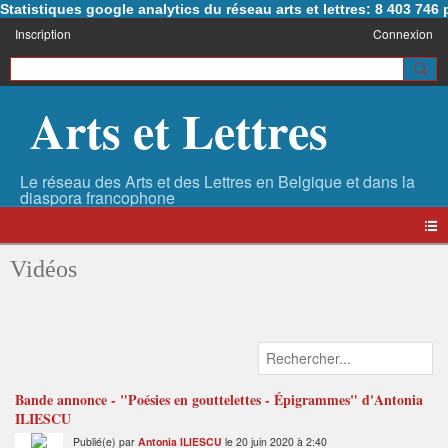
Statistiques google analytics du réseau arts et lettres: 8 403 74
Inscription
Connexion
Arts et Lettres
Vidéos
Bande annonce - "Poésies en gouttelettes - Épigrammes" d'Antonia
ILIESCU
Publié(e) par
Antonia ILIESCU
le 20 juin 2020 à 2:40