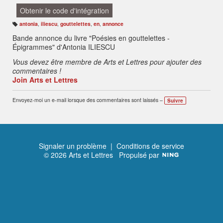
Obtenir le code d'intégration
antonia
,
iliescu
,
gouttelettes
,
en
,
annonce
B
ali
Bande annonce du livre "Poésies en gouttelettes -
s
e
Épigrammes" d'Antonia ILIESCU
s
:
Vous devez être membre de Arts et Lettres pour ajouter des
commentaires !
Join Arts et Lettres
Envoyez-moi un e-mail lorsque des commentaires sont laissés –
Suivre
Signaler un problème
|
Conditions de service
© 2026 Arts et Lettres
Propulsé par