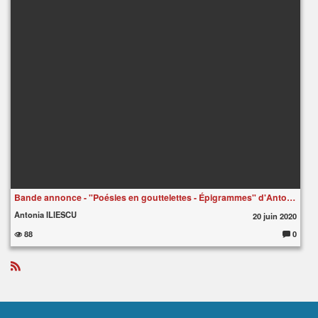
Bande annonce - "Poésies en gouttelettes - Épigrammes" d'Antonia ILIESCU
Antonia ILIESCU
20 juin 2020
88
0
C
o
m
m
e
R
nt
S
ai
S
re
s
: